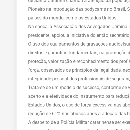
de Santa Catarina chamou a atenção da populaçã
Pioneiro na introdução das bodycams no Brasil, 
países do mundo, como os Estados Unidos.
Na época, a Associação dos Advogados Criminalis
presidente, apoiou a iniciativa do então secretári
O uso dos equipamentos de gravações audiovisuai
direitos e garantias fundamentais, na promoção 
proteção, valorização e reconhecimento dos profi
força, observados os princípios da legalidade, ne
integridade pessoal dos profissionais de seguran
Trata-se de um modelo de sucesso, conforme se ve
acerto e a efetividade do instrumento para reduç
Estados Unidos, o uso de força excessiva nas a
redução de 61% nos abusos após a adoção das 
A despeito de a Polícia Militar catarinense ser e