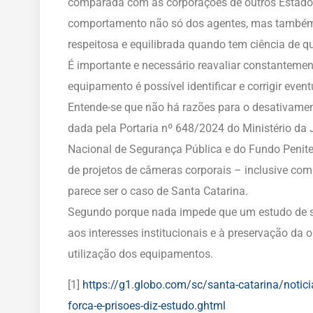
comparada com as corporações de outros Estados
comportamento não só dos agentes, mas também 
respeitosa e equilibrada quando tem ciência de 
É importante e necessário reavaliar constantemen
equipamento é possível identificar e corrigir even
Entende-se que não há razões para o desativame
dada pela Portaria nº 648/2024 do Ministério da 
Nacional de Segurança Pública e do Fundo Penit
de projetos de câmeras corporais – inclusive co
parece ser o caso de Santa Catarina.
Segundo porque nada impede que um estudo de s
aos interesses institucionais e à preservação da 
utilização dos equipamentos.
[1]
https://g1.globo.com/sc/santa-catarina/notic
forca-e-prisoes-diz-estudo.ghtml