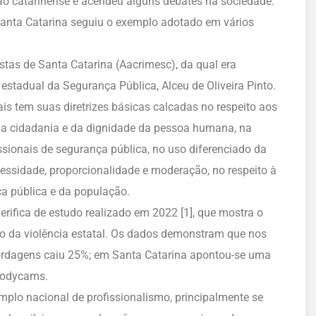
o catarinense e acendeu alguns debates na sociedade.
Santa Catarina seguiu o exemplo adotado em vários
tas de Santa Catarina (Aacrimesc), da qual era
o estadual da Segurança Pública, Alceu de Oliveira Pinto.
s tem suas diretrizes básicas calcadas no respeito aos
da cidadania e da dignidade da pessoa humana, na
ssionais de segurança pública, no uso diferenciado da
cessidade, proporcionalidade e moderação, no respeito à
ça pública e da população.
rifica de estudo realizado em 2022 [1], que mostra o
ão da violência estatal. Os dados demonstram que nos
bordagens caiu 25%; em Santa Catarina apontou-se uma
bodycams.
xemplo nacional de profissionalismo, principalmente se