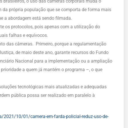
 brasileiros, o uso das câmeras corporais muda o
da própria população que se comporta de forma mais
que a abordagem está sendo filmada.
te os protocolos, pois apenas com a utilização do
tuais falhas e equívocos.
nto das câmeras. Primeiro, porque a regulamentação
Justiça, de maio deste ano, garante recursos do Fundo
enciário Nacional para a implementação ou a ampliação
m prioridade a quem já mantém o programa –, o que
oluções tecnológicas mais atualizadas e adequadas
ordem pública possa ser realizado em paralelo à
ia/2021/10/01/camera-em-farda-policial-reduz-uso-de-