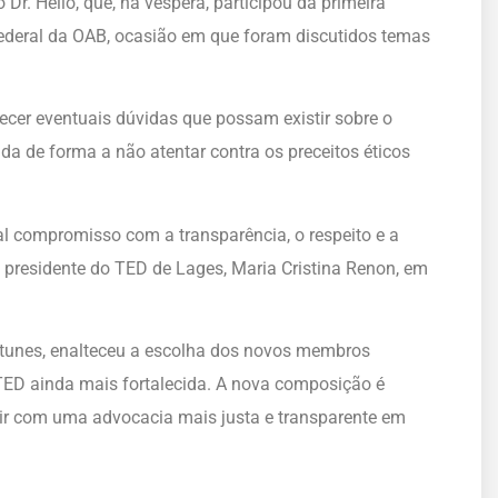
o Dr. Hélio, que, na véspera, participou da primeira
deral da OAB, ocasião em que foram discutidos temas
ecer eventuais dúvidas que possam existir sobre o
ida de forma a não atentar contra os preceitos éticos
l compromisso com a transparência, o respeito e a
a presidente do TED de Lages, Maria Cristina Renon, em
Antunes, enalteceu a escolha dos novos membros
ED ainda mais fortalecida. A nova composição é
buir com uma advocacia mais justa e transparente em