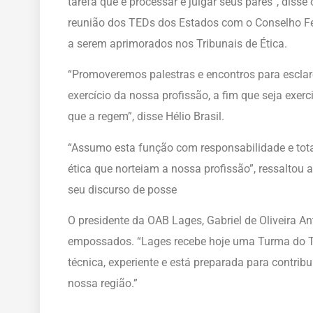
tarefa que é processar e julgar seus pares”, disse 
reunião dos TEDs dos Estados com o Conselho Fe
a serem aprimorados nos Tribunais de Ética.
“Promoveremos palestras e encontros para esclar
exercício da nossa profissão, a fim que seja exerc
que a regem”, disse Hélio Brasil.
“Assumo esta função com responsabilidade e tota
ética que norteiam a nossa profissão”, ressaltou 
seu discurso de posse
O presidente da OAB Lages, Gabriel de Oliveira 
empossados. “Lages recebe hoje uma Turma do T
técnica, experiente e está preparada para contri
nossa região.”