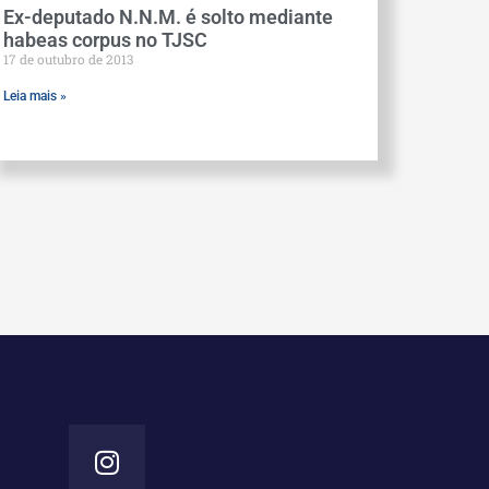
Ex-deputado N.N.M. é solto mediante
habeas corpus no TJSC
17 de outubro de 2013
Leia mais »